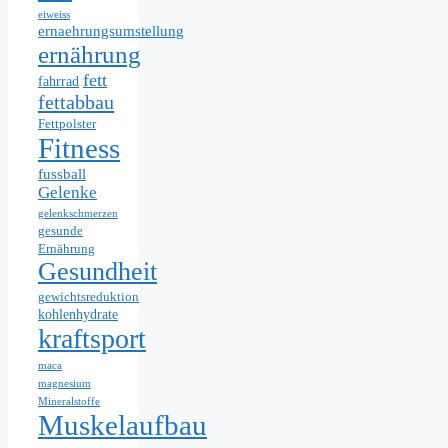
eiweiss
ernaehrungsumstellung
ernährung
fett
fahrrad
fettabbau
Fettpolster
Fitness
fussball
Gelenke
gelenkschmerzen
gesunde
Ernährung
Gesundheit
gewichtsreduktion
kohlenhydrate
kraftsport
maca
magnesium
Mineralstoffe
Muskelaufbau