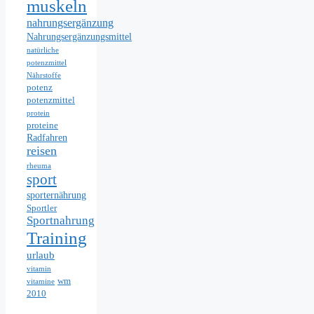
muskeln
nahrungsergänzung
Nahrungsergänzungsmittel
natürliche
potenzmittel
Nährstoffe
potenz
potenzmittel
protein
proteine
Radfahren
reisen
rheuma
sport
sporternährung
Sportler
Sportnahrung
Training
urlaub
vitamin
wm
vitamine
2010